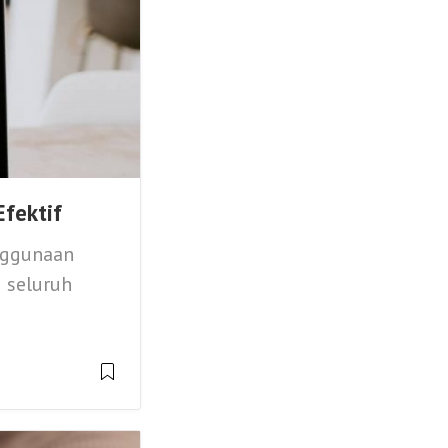
fektif
enggunaan
i seluruh