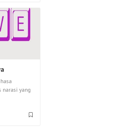
ya
ahasa
s narasi yang