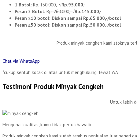
1 Botol:
Rp. 130.000,-
√Rp.95.000,-
Pesan 2 Botol:
Rp. 260.000,-
√Rp.145.000,-
Pesan ≥10 botol: Diskon sampai
Rp.65.000,-/botol
Pesan ≥50 botol: Diskon sampai
Rp.50.000.-/botol
Produk minyak cengkeh kami stoknya ter
Chat via WhatsApp
*cukup sentuh kotak di atas untuk menghubungi lewat WA
Testimoni Produk Minyak Cengkeh
Untuk lebih d
Mengenai kualitas, kamu tidak perlu khawatir.
Produk minyak cengkeh kami sudah tembus penjualan luar negeri da