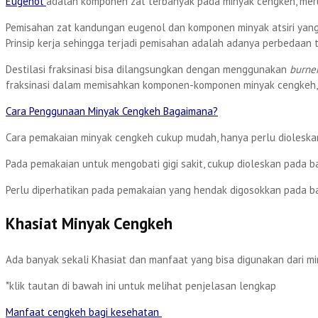
Eugenol
adalah komponen zat terbanyak pada minyak cengkeh, meru
Pemisahan zat kandungan eugenol dan komponen minyak atsiri yang
Prinsip kerja sehingga terjadi pemisahan adalah adanya perbedaan
Destilasi fraksinasi bisa dilangsungkan dengan menggunakan
burne
fraksinasi dalam memisahkan komponen-komponen minyak cengkeh,
Cara Penggunaan Minyak Cengkeh Bagaimana?
Cara pemakaian minyak cengkeh cukup mudah, hanya perlu dioleskan
Pada pemakaian untuk mengobati gigi sakit, cukup dioleskan pada 
Perlu diperhatikan pada pemakaian yang hendak digosokkan pada bag
Khasiat Minyak Cengkeh
Ada banyak sekali Khasiat dan manfaat yang bisa digunakan dari min
*klik tautan di bawah ini untuk melihat penjelasan lengkap
Manfaat cengkeh bagi kesehatan