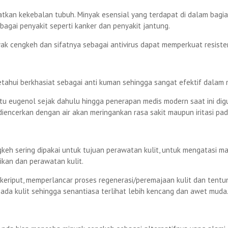
tkan kekebalan tubuh. Minyak esensial yang terdapat di dalam bagi
rbagai penyakit seperti kanker dan penyakit jantung.
 cengkeh dan sifatnya sebagai antivirus dapat memperkuat resistensi
ahui berkhasiat sebagai anti kuman sehingga sangat efektif dalam m
u eugenol sejak dahulu hingga penerapan medis modern saat ini digu
encerkan dengan air akan meringankan rasa sakit maupun iritasi pa
gkeh sering dipakai untuk tujuan perawatan kulit, untuk mengatasi ma
kan dan perawatan kulit.
 keriput, memperlancar proses regenerasi/peremajaan kulit dan tent
ada kulit sehingga senantiasa terlihat lebih kencang dan awet muda