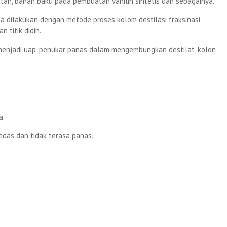
an, bahan baku pada pembuatan vanilin sintetis dan sebagainya.
 dilakukan dengan metode proses kolom destilasi fraksinasi.
titik didih.
menjadi uap, penukar panas dalam mengembungkan destilat, kolon
a.
edas dan tidak terasa panas.