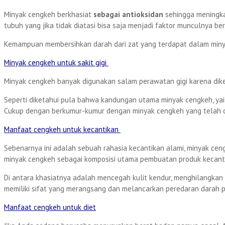
Minyak cengkeh berkhasiat
sebagai antioksidan
sehingga meningka
tubuh yang jika tidak diatasi bisa saja menjadi faktor munculnya be
Kemampuan membersihkan darah dari zat yang terdapat dalam minyak
Minyak cengkeh untuk sakit gigi
Minyak cengkeh banyak digunakan salam perawatan gigi karena diket
Seperti diketahui pula bahwa kandungan utama minyak cengkeh, yait
Cukup dengan berkumur-kumur dengan minyak cengkeh yang telah di
Manfaat cengkeh untuk kecantikan
Sebenarnya ini adalah sebuah rahasia kecantikan alami, minyak cen
minyak cengkeh sebagai komposisi utama pembuatan produk kecanti
Di antara khasiatnya adalah mencegah kulit kendur, menghilangkan
memiliki sifat yang merangsang dan melancarkan peredaran darah p
Manfaat cengkeh untuk diet