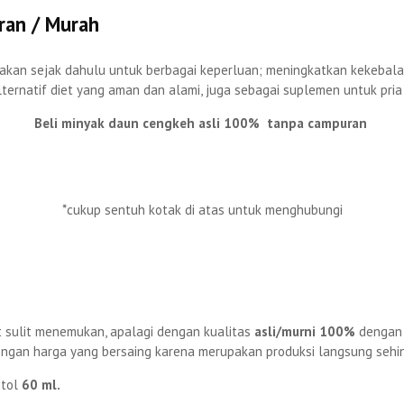
ran / Murah
kan sejak dahulu untuk berbagai keperluan; meningkatkan kekebalan 
ternatif diet yang aman dan alami, juga sebagai suplemen untuk pri
Beli minyak daun cengkeh asli 100% tanpa campuran
*cukup sentuh kotak di atas untuk menghubungi
t sulit menemukan, apalagi dengan kualitas
asli/murni 100%
dengan 
engan harga yang bersaing karena merupakan produksi langsung sehi
otol
60 ml.