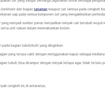
pakan zat yang sangat berharga, digunakan untuk berbagai pengobat
 berkhasit dari bagian
tanaman
maupun zat lainnya pada cengkeh bisa
 tekanan uap pada semua komponen zat yang mengakibatkan perbedaan 
r
yang menjadi sumber panas menjadikan minyak cair berubah wujud 
 serta unit vakum dalam memvakumkan kolom.
 pada bagian tubuh/kulit yang diinginkan.
bagian yang terasa sakit dengan menggunakan kapas sebagai mediany
ian tubuh, bisa dicampur dengan minyak kelapa agar tidak terlalu p
yak cengkeh ini, di antaranya;