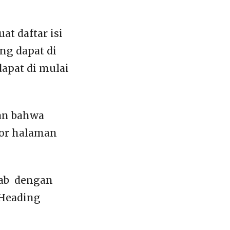
t daftar isi
ang dapat di
apat di mulai
kan bahwa
mor halaman
 bab dengan
 Heading