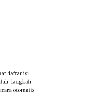
t daftar isi
dalah langkah-
ecara otomatis