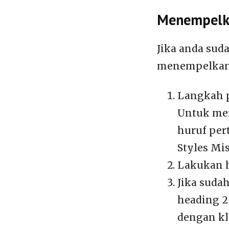
Menempelk
Jika anda sud
menempelkan 
Langkah p
Untuk men
huruf per
Styles Mis
Lakukan h
Jika suda
heading 2
dengan kl