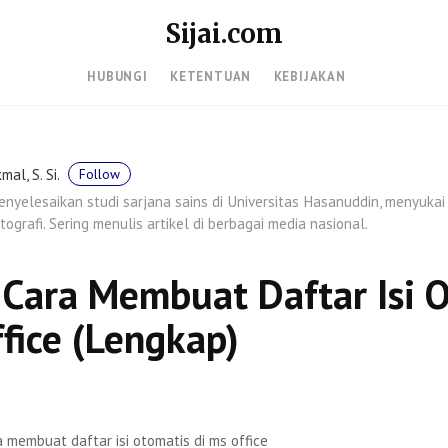
Sijai.com
HUBUNGI
KETENTUAN
KEBIJAKAN
mal, S. Si.
Follow
nyelesaikan studi sarjana sains di Universitas Hasanuddin, menyukai
tografi. Sering menulis artikel di berbagai media nasional.
 Cara Membuat Daftar Isi 
fice (Lengkap)