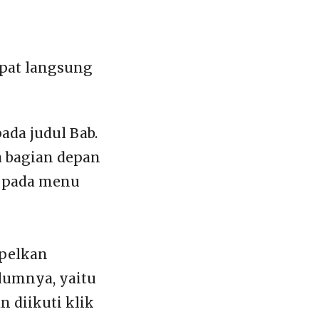
apat langsung
da judul Bab.
a bagian depan
1 pada menu
mpelkan
lumnya, yaitu
 diikuti klik