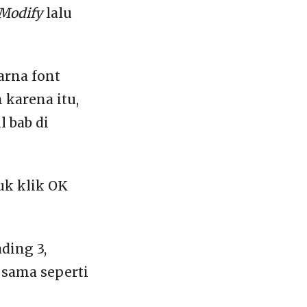
Modify
lalu
arna font
 karena itu,
 bab di
uk klik OK
ding 3,
 sama seperti