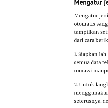
Mengatur je
Mengatur jeni
otomatis sanga
tampilkan set
dari cara berik
1. Siapkan la
semua data t
romawi maupu
2. Untuk lang
menggunakan S
seterusnya, de