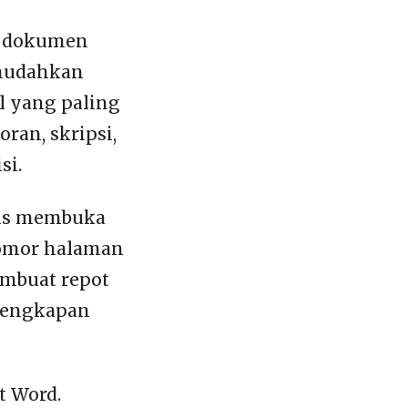
u dokumen
emudahkan
l yang paling
ran, skripsi,
si.
rus membuka
nomor halaman
embuat repot
elengkapan
t Word.