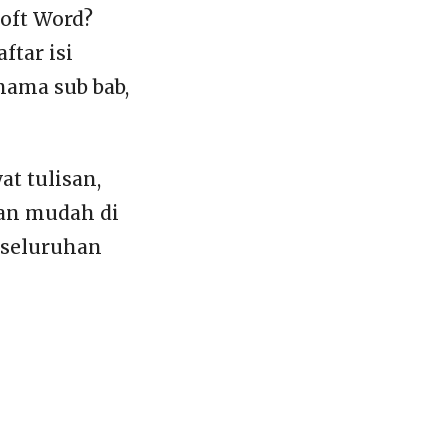
oft Word?
ftar isi
nama sub bab,
t tulisan,
gan mudah di
eseluruhan