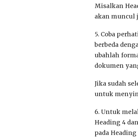
Misalkan Head
akan muncul j
5. Coba perhat
berbeda dengan
ubahlah forma
dokumen yang 
Jika sudah se
untuk menyim
6. Untuk mela
Heading 4 dan
pada Heading 